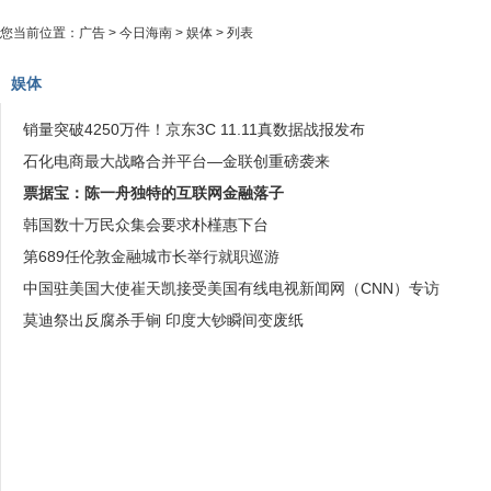
您当前位置：
广告
>
今日海南
>
娱体
> 列表
娱体
销量突破4250万件！京东3C 11.11真数据战报发布
石化电商最大战略合并平台—金联创重磅袭来
票据宝：陈一舟独特的互联网金融落子
韩国数十万民众集会要求朴槿惠下台
第689任伦敦金融城市长举行就职巡游
中国驻美国大使崔天凯接受美国有线电视新闻网（CNN）专访
莫迪祭出反腐杀手锏 印度大钞瞬间变废纸